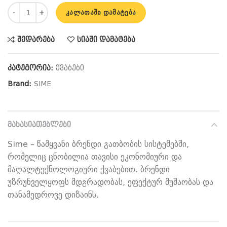
რაოდენობა: Sime EDEA BF 30 კედლის ქვაბი
ᲙᲐᲚᲐᲗᲐᲨᲘ ᲓᲐᲛᲐᲢᲔᲑᲐ
შედარება
სიაში დამატება
კატეგორია:
ქვაბები
Brand:
SIME
ᲛᲐᲮᲐᲡᲘᲐᲗᲔᲑᲚᲔᲑᲘ
Sime – წამყვანი ბრენდი გათბობის სისტემებში,
რომელიც ცნობილია თავისი ეკონომიური და
მაღალტექნოლოგიური ქვაბებით. ბრენდი
უზრუნველყოფს მდგრადობას, ეფექტურ მუშაობას და
თანამედროვე დიზაინს.