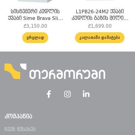
სისტემური კედლის
L1PB26-24M2 ქვაბი
ქვაბი Sime Brava Slim
კედლის გაზის მილით
30 BFT
(Wi-Fi) Macro
₾
3,150.00
₾
1,699.00
ᲕᲠᲪᲚᲐᲓ
ᲙᲐᲚᲐᲗᲐᲨᲘ ᲓᲐᲛᲐᲢᲔᲑᲐ
ᲙᲝᲛᲞᲐᲜᲘᲐ
ჩვენ შესახებ