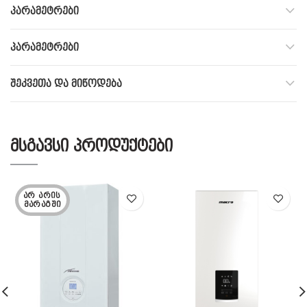
ᲞᲐᲠᲐᲛᲔᲢᲠᲔᲑᲘ
ᲞᲐᲠᲐᲛᲔᲢᲠᲔᲑᲘ
ᲨᲔᲙᲕᲔᲗᲐ ᲓᲐ ᲛᲘᲬᲝᲓᲔᲑᲐ
ᲛᲡᲒᲐᲕᲡᲘ ᲞᲠᲝᲓᲣᲥᲢᲔᲑᲘ
ᲐᲠ ᲐᲠᲘᲡ 
ᲛᲐᲠᲐᲒᲨᲘ