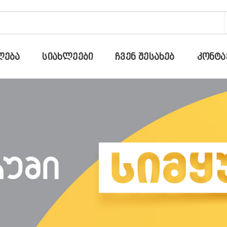
ᲚᲔᲑᲐ
ᲡᲘᲐᲮᲚᲔᲔᲑᲘ
ᲩᲕᲔᲜ ᲨᲔᲡᲐᲮᲔᲑ
ᲙᲝᲜᲢᲐ