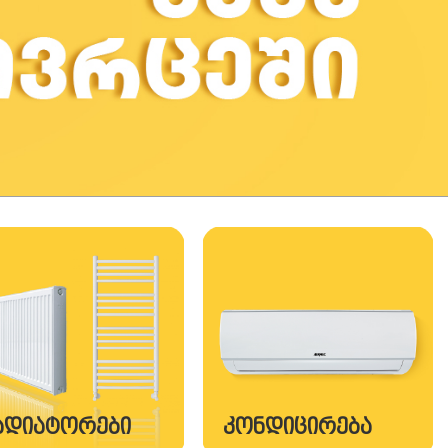
ᲐᲓᲘᲐᲢᲝᲠᲔᲑᲘ
ᲙᲝᲜᲓᲘᲪᲘᲠᲔᲑᲐ