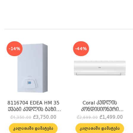
-14%
-44%
8116704 EDEA HM 35
Coral კედლის
ქვაბი კედლის გაზის
კონდიციონერი
SIME
სამონტაჟო
rent
Original
Current
Original
Curr
₾
3,750.00
₾
1,499.00
₾
4,350.00
₾
2,699.00
კომპლექტით on/off
ce
price
price
price
pric
was:
is:
was:
is:
24000BTU HSU-
ᲙᲐᲚᲐᲗᲐᲨᲘ ᲓᲐᲛᲐᲢᲔᲑᲐ
ᲙᲐᲚᲐᲗᲐᲨᲘ ᲓᲐᲛᲐᲢᲔᲑᲐ