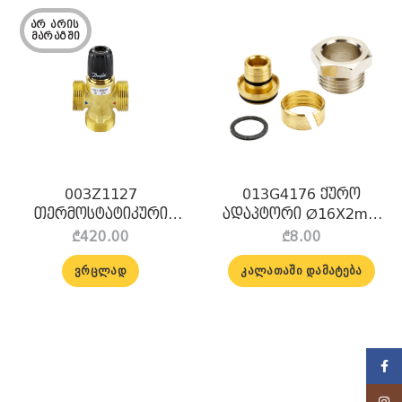
ᲐᲠ ᲐᲠᲘᲡ 
ᲛᲐᲠᲐᲒᲨᲘ
003Z1127
013G4176 ქურო
თერმოსტატიკური
ადაპტორი Ø16X2mm
შემრევი სარქველი
Danfoss
₾
420.00
₾
8.00
Mixing valve TVM-H
DN25 ” Danfoss
ᲕᲠᲪᲚᲐᲓ
ᲙᲐᲚᲐᲗᲐᲨᲘ ᲓᲐᲛᲐᲢᲔᲑᲐ
Face