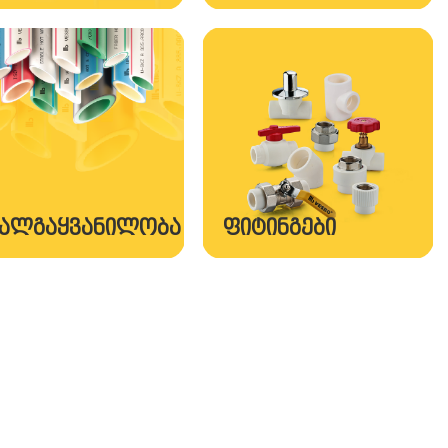
ᲧᲐᲚᲒᲐᲧᲕᲐᲜᲘᲚᲝᲑᲐ
ᲤᲘᲢᲘᲜᲒᲔᲑᲘ