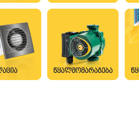
ᲚᲐᲪᲘᲐ
ᲬᲧᲐᲚᲛᲝᲛᲐᲠᲐᲒᲔᲑᲐ
Წ