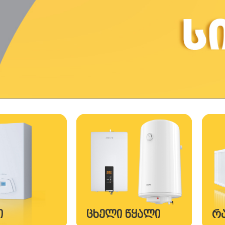
Ი
ᲪᲮᲔᲚᲘ ᲬᲧᲐᲚᲘ
Რ