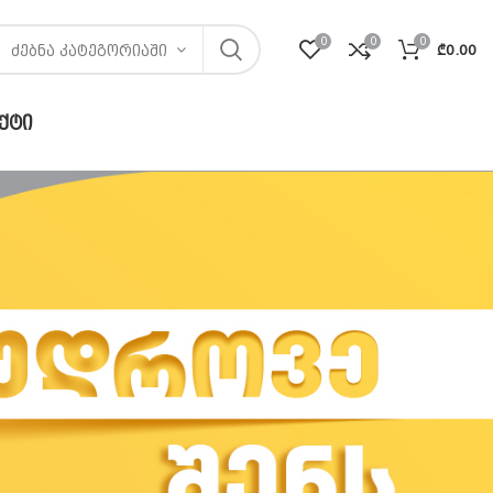
0
0
0
₾
0.00
ᲫᲔᲑᲜᲐ ᲙᲐᲢᲔᲒᲝᲠᲘᲐᲨᲘ
ᲥᲢᲘ