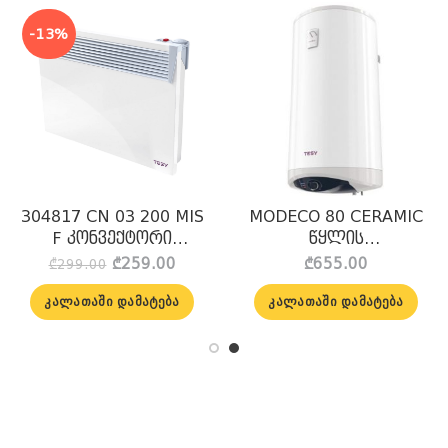
-13%
304817 CN 03 200 MIS
MODECO 80 CERAMIC
F კონვექტორი
წყლის
სადგამით ოთახის
გამაცხელებელი
Original
Current
₾
259.00
₾
655.00
₾
299.00
ელექტრო (mec) 2000w
ელექტრო Tesy
e:
price
price
.00
was:
is:
Tesy
ᲙᲐᲚᲐᲗᲐᲨᲘ ᲓᲐᲛᲐᲢᲔᲑᲐ
ᲙᲐᲚᲐᲗᲐᲨᲘ ᲓᲐᲛᲐᲢᲔᲑᲐ
ugh
₾299.00.
₾259.00.
.00