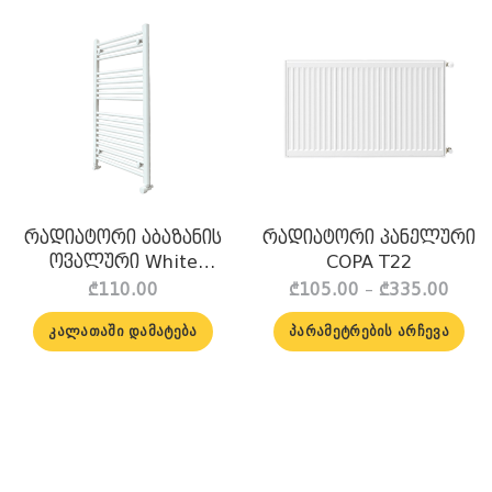
რადიატორი აბაზანის
რადიატორი პანელური
ოვალური White
COPA T22
400x800mm B17 Copa
ent
Price
₾
110.00
₾
105.00
–
₾
335.00
e
rang
₾105
ᲙᲐᲚᲐᲗᲐᲨᲘ ᲓᲐᲛᲐᲢᲔᲑᲐ
ᲞᲐᲠᲐᲛᲔᲢᲠᲔᲑᲘᲡ ᲐᲠᲩᲔᲕᲐ
99.00.
thro
₾335