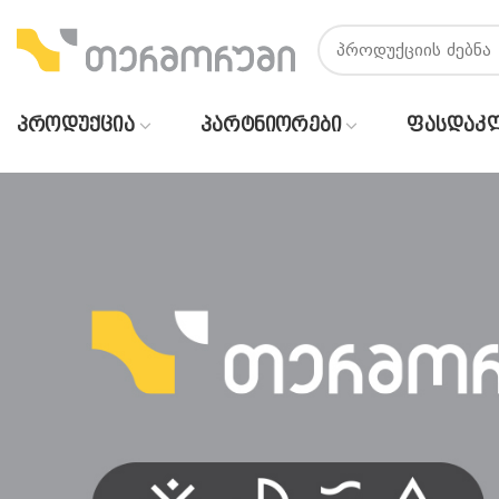
ᲞᲠᲝᲓᲣᲥᲪᲘᲐ
ᲞᲐᲠᲢᲜᲘᲝᲠᲔᲑᲘ
ᲤᲐᲡᲓᲐᲙ