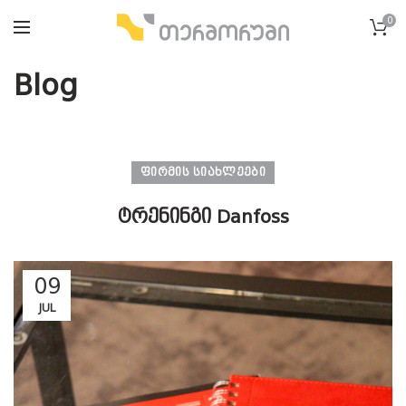
0
Blog
ᲤᲘᲠᲛᲘᲡ ᲡᲘᲐᲮᲚᲔᲔᲑᲘ
ტრენინგი Danfoss
09
JUL