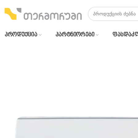
ᲞᲠᲝᲓᲣᲥᲪᲘᲐ
ᲞᲐᲠᲢᲜᲘᲝᲠᲔᲑᲘ
ᲤᲐᲡᲓᲐᲙ