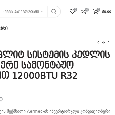
0
0
0
₾
0.00
ᲫᲔᲑᲜᲐ ᲙᲐᲢᲔᲒᲝᲠᲘᲐᲨᲘ
ᲥᲢᲘ
პლიტ სისტემის კედლის
ერი სამონტაჟო
თ 12000BTU R32
Current
0
price
თვის შექმნილი Aermec-ის ინვერტორული კონდიციონერი
is: