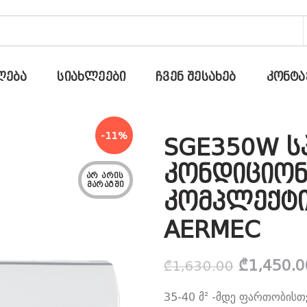
ᲚᲔᲑᲐ
ᲡᲘᲐᲮᲚᲔᲔᲑᲘ
ᲩᲕᲔᲜ ᲨᲔᲡᲐᲮᲔᲑ
ᲙᲝᲜᲢᲐ
-11%
SGE350W ს
კონდიციონ
ᲐᲠ ᲐᲠᲘᲡ 
ᲛᲐᲠᲐᲒᲨᲘ
კომპლექტი
AERMEC
Original
₾
1,450.0
₾
1,630.00
price
35-40 მ² -მდე ფართობის
was: