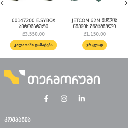
60147200 E.SYBOX
JETCOM 62M წყლის
ავტომატური
წნევის შემქმნელი
თვითშემწოვი ტუმბო
ჰიდროფორი + Brio
₾
3,550.00
₾
1,150.00
DAB
tank
ᲙᲐᲚᲐᲗᲐᲨᲘ ᲓᲐᲛᲐᲢᲔᲑᲐ
ᲕᲠᲪᲚᲐᲓ
ᲙᲝᲛᲞᲐᲜᲘᲐ