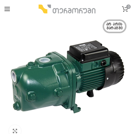
0
ᲐᲠ ᲐᲠᲘᲡ 
ᲛᲐᲠᲐᲒᲨᲘ
გადიდება