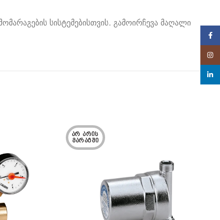
მომარაგების სისტემებისთვის. გამოირჩევა მაღალი
Face
Insta
linke
ᲐᲠ ᲐᲠᲘᲡ 
ᲛᲐᲠᲐᲒᲨᲘ