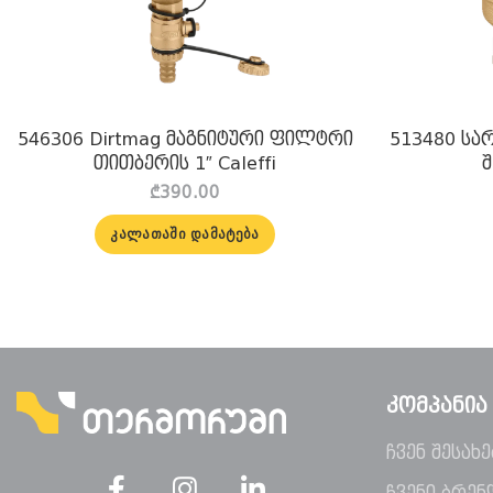
546306 Dirtmag მაგნიტური ფილტრი
513480 სარ
თითბერის 1″ Caleffi
შ
₾
390.00
ᲙᲐᲚᲐᲗᲐᲨᲘ ᲓᲐᲛᲐᲢᲔᲑᲐ
ᲙᲝᲛᲞᲐᲜᲘᲐ
ჩვენ შესახე