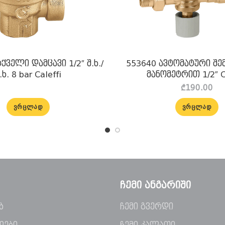
ქველი დამცავი 1/2″ შ.ხ./
553640 ავტომატური შე
.ხ. 8 bar Caleffi
მანომეტრით 1/2″ C
₾
190.00
ᲕᲠᲪᲚᲐᲓ
ᲕᲠᲪᲚᲐᲓ
ᲩᲔᲛᲘ ᲐᲜᲒᲐᲠᲘᲨᲘ
ბ
ჩემი გვერდი