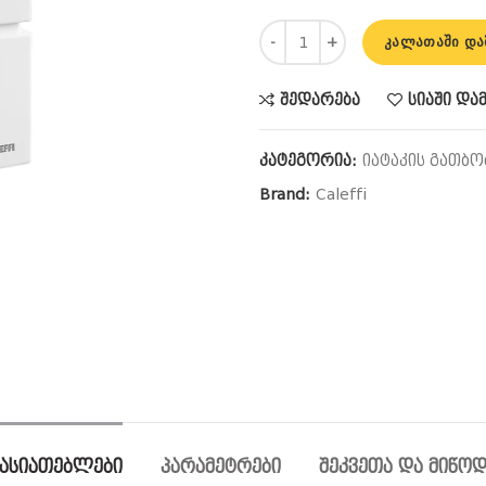
რაოდენობა: 620302 ოთახის
ᲙᲐᲚᲐᲗᲐᲨᲘ ᲓᲐ
შედარება
სიაში და
კატეგორია:
იატაკის გათბო
Brand:
Caleffi
ᲮᲐᲡᲘᲐᲗᲔᲑᲚᲔᲑᲘ
ᲞᲐᲠᲐᲛᲔᲢᲠᲔᲑᲘ
ᲨᲔᲙᲕᲔᲗᲐ ᲓᲐ ᲛᲘᲬᲝᲓ