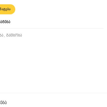
 თერმოსტატი დისპლეით Caleffi
ᲛᲐᲢᲔᲑᲐ
მატება
ბა
,
გათბობა
ᲔᲑᲐ