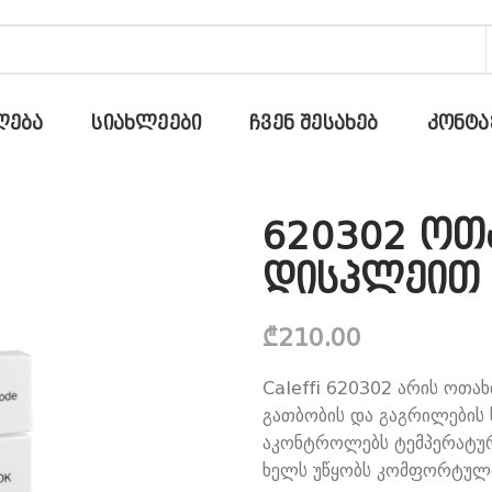
ᲚᲔᲑᲐ
ᲡᲘᲐᲮᲚᲔᲔᲑᲘ
ᲩᲕᲔᲜ ᲨᲔᲡᲐᲮᲔᲑ
ᲙᲝᲜᲢᲐ
620302 ოთ
დისპლეით C
₾
210.00
Caleffi 620302 არის ოთა
გათბობის და გაგრილების 
აკონტროლებს ტემპერატურ
ხელს უწყობს კომფორტული 