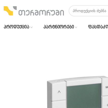
ᲞᲠᲝᲓᲣᲥᲪᲘᲐ
ᲞᲐᲠᲢᲜᲘᲝᲠᲔᲑᲘ
ᲤᲐᲡᲓᲐᲙ