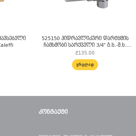
მავსებელი
525150 ჰიდრავლიკური დარტყმის
aleffi
ჩამხშობი სარქველი 3/4″ გ.ხ.-შ.ხ.
Caleffi
₾
135.00
ᲕᲠᲪᲚᲐᲓ
ᲙᲝᲜᲢᲐᲥᲢᲘ