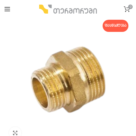
0
ᲤᲐᲡᲓᲐᲙᲚᲔᲑᲐ
გადიდება