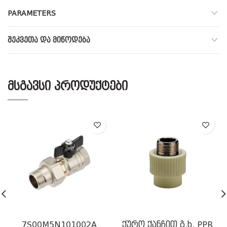
PARAMETERS
ᲨᲔᲙᲕᲔᲗᲐ ᲓᲐ ᲛᲘᲬᲝᲓᲔᲑᲐ
ᲛᲡᲒᲐᲕᲡᲘ ᲞᲠᲝᲓᲣᲥᲢᲔᲑᲘ
7S00M5N101002A
ქურო ქანჩით გ.ხ. PPR