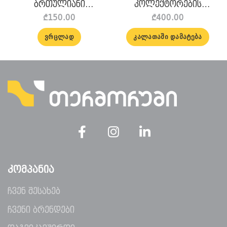
ბრთულიანი
კოლექტორების
ჩამხსნელით (კომპლ) 1″
კომპლექტი 9+9
₾
150.00
₾
400.00
Danfoss
Danfoss
ᲕᲠᲪᲚᲐᲓ
ᲙᲐᲚᲐᲗᲐᲨᲘ ᲓᲐᲛᲐᲢᲔᲑᲐ
ᲙᲝᲛᲞᲐᲜᲘᲐ
ჩვენ შესახებ
ჩვენი ბრენდები