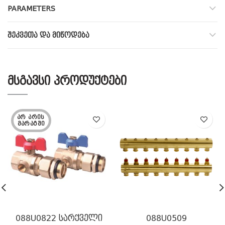
PARAMETERS
ᲨᲔᲙᲕᲔᲗᲐ ᲓᲐ ᲛᲘᲬᲝᲓᲔᲑᲐ
ᲛᲡᲒᲐᲕᲡᲘ ᲞᲠᲝᲓᲣᲥᲢᲔᲑᲘ
ᲐᲠ ᲐᲠᲘᲡ 
ᲛᲐᲠᲐᲒᲨᲘ
088U0822 სარქველი
088U0509