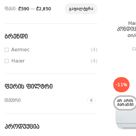
ფასი:
₾590
—
₾2,850
ᲒᲐᲤᲘᲚᲢᲕᲠᲐ
მინიმალური
მაქსიმალური
ფასი
ფასი
Ha
კონდიც
on/
ᲑᲠᲔᲜᲓᲘ
₾
Aermec
(4)
Haier
(4)
-11%
ᲤᲔᲠᲘᲡ ᲤᲘᲚᲢᲠᲘ
თეთრი
8
ᲐᲠ ᲐᲠᲘᲡ 
ᲛᲐᲠᲐᲒᲨᲘ
ᲞᲠᲝᲓᲣᲥᲪᲘᲐ