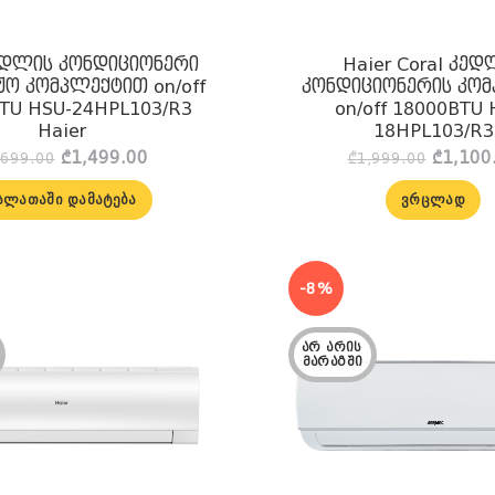
კედლის კონდიციონერი
Haier Coral კედ
ჟო კომპლექტით on/off
კონდიციონერის კო
TU HSU-24HPL103/R3
on/off 18000BTU 
Haier
18HPL103/R3
Original
Current
Origina
₾
1,499.00
₾
1,100
,699.00
₾
1,999.00
price
price
price
was:
is:
was:
ᲐᲚᲐᲗᲐᲨᲘ ᲓᲐᲛᲐᲢᲔᲑᲐ
ᲕᲠᲪᲚᲐᲓ
₾2,699.00.
₾1,499.00.
₾1,999
-8%
ᲐᲠ ᲐᲠᲘᲡ 
ᲛᲐᲠᲐᲒᲨᲘ