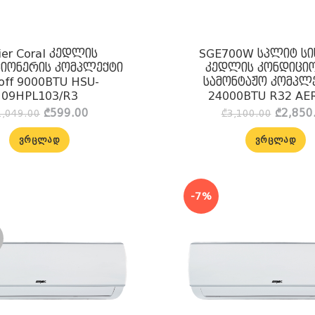
ier Coral კედლის
SGE700W სპლიტ სი
იონერის კომპლექტი
კედლის კონდიცი
off 9000BTU HSU-
სამონტაჟო კომპლ
09HPL103/R3
24000BTU R32 AE
Original
Current
Origina
₾
599.00
₾
2,850
1,049.00
₾
3,100.00
price
price
price
was:
is:
was:
ᲕᲠᲪᲚᲐᲓ
ᲕᲠᲪᲚᲐᲓ
₾1,049.00.
₾599.00.
₾3,100
-7%