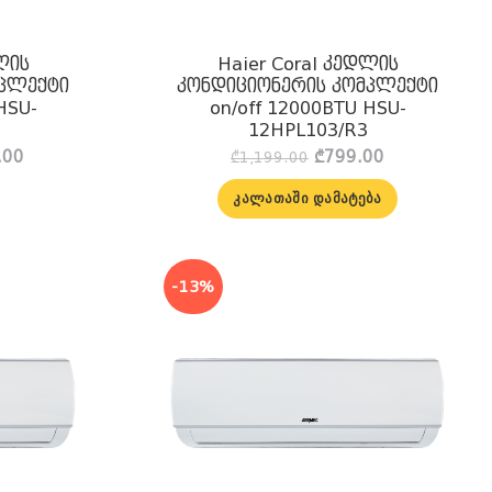
ლის
Haier Coral კედლის
მპლექტი
კონდიციონერის კომპლექტი
HSU-
on/off 12000BTU HSU-
12HPL103/R3
l
Current
Original
Current
.00
₾
799.00
₾
1,199.00
price
price
price
is:
was:
is:
ᲙᲐᲚᲐᲗᲐᲨᲘ ᲓᲐᲛᲐᲢᲔᲑᲐ
.00.
₾1,100.00.
₾1,199.00.
₾799.00.
-13%