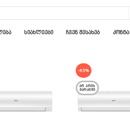
ᲚᲔᲑᲐ
ᲡᲘᲐᲮᲚᲔᲔᲑᲘ
ᲩᲕᲔᲜ ᲨᲔᲡᲐᲮᲔᲑ
ᲙᲝᲜᲢᲐ
-45%
ᲐᲠ ᲐᲠᲘᲡ 
ᲛᲐᲠᲐᲒᲨᲘ