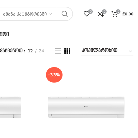
0
0
0
₾
0.00
ᲫᲔᲑᲜᲐ ᲙᲐᲢᲔᲒᲝᲠᲘᲐᲨᲘ
ᲥᲢᲘ
ვაჩვენოთ
12
24
-33%