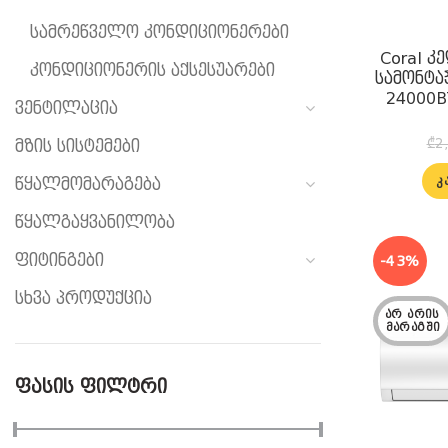
სამრეწველო კონდიციონერები
Coral 
კონდიციონერის აქსესუარები
სამონტა
24000B
ვენტილაცია
₾
2
მზის სისტემები
Კ
წყალმომარაგება
წყალგაყვანილობა
ფიტინგები
-43%
სხვა პროდუქცია
ᲐᲠ ᲐᲠᲘᲡ 
ᲛᲐᲠᲐᲒᲨᲘ
ᲤᲐᲡᲘᲡ ᲤᲘᲚᲢᲠᲘ