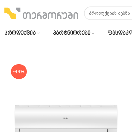
ᲞᲠᲝᲓᲣᲥᲪᲘᲐ
ᲞᲐᲠᲢᲜᲘᲝᲠᲔᲑᲘ
ᲤᲐᲡᲓᲐᲙ
-44%