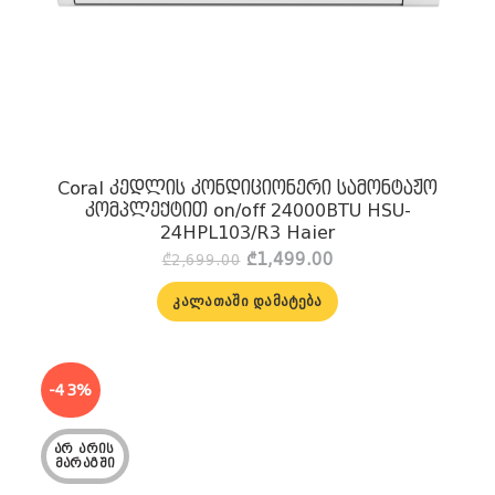
Coral კედლის კონდიციონერი სამონტაჟო
კომპლექტით on/off 24000BTU HSU-
24HPL103/R3 Haier
Original
Current
₾
1,499.00
₾
2,699.00
price
price
was:
is:
ᲙᲐᲚᲐᲗᲐᲨᲘ ᲓᲐᲛᲐᲢᲔᲑᲐ
₾2,699.00.
₾1,499.00.
-43%
ᲐᲠ ᲐᲠᲘᲡ 
ᲛᲐᲠᲐᲒᲨᲘ