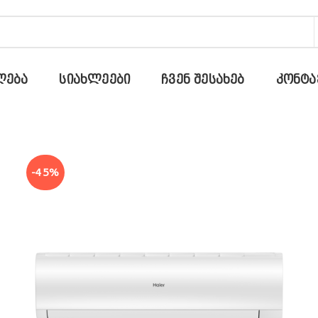
ᲚᲔᲑᲐ
ᲡᲘᲐᲮᲚᲔᲔᲑᲘ
ᲩᲕᲔᲜ ᲨᲔᲡᲐᲮᲔᲑ
ᲙᲝᲜᲢᲐ
-45%