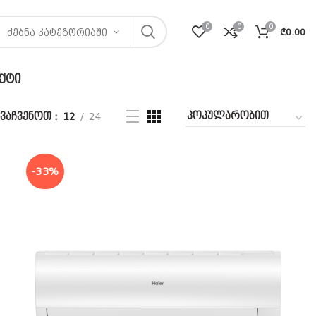
0
0
0
₾
0.00
ᲫᲔᲑᲜᲐ ᲙᲐᲢᲔᲒᲝᲠᲘᲐᲨᲘ
ᲥᲢᲘ
ვაჩვენოთ
12
24
-33%